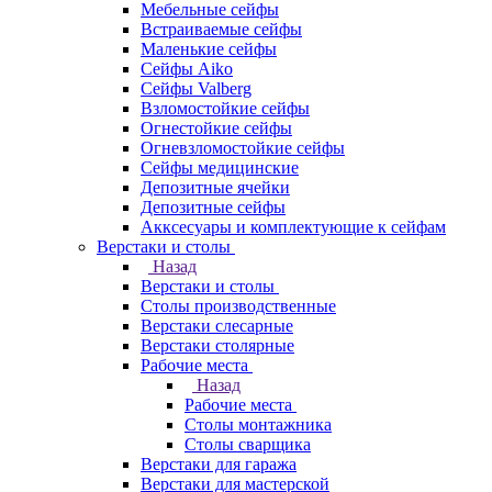
Мебельные сейфы
Встраиваемые сейфы
Маленькие сейфы
Сейфы Aiko
Сейфы Valberg
Взломостойкие сейфы
Огнестойкие сейфы
Огневзломостойкие сейфы
Сейфы медицинские
Депозитные ячейки
Депозитные сейфы
Акксесуары и комплектующие к сейфам
Верстаки и столы
Назад
Верстаки и столы
Столы производственные
Верстаки слесарные
Верстаки столярные
Рабочие места
Назад
Рабочие места
Столы монтажника
Столы сварщика
Верстаки для гаража
Верстаки для мастерской