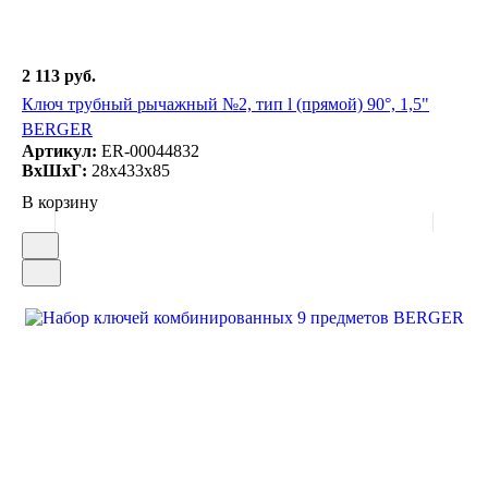
2 113 руб.
Ключ трубный рычажный №2, тип l (прямой) 90°, 1,5"
BERGER
Артикул:
ER-00044832
ВxШxГ:
28x433x85
В корзину