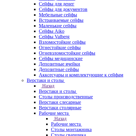
Сейфы для денег
Сейфы для документов
Мебельные сейфы
Встраиваемые сейфы
Маленькие сейфы
Сейфы Aiko
Сейфы Valberg
Взломостойкие сейфы
Огнестойкие сейфы
Огневзломостойкие сейфы
Сейфы медицинские
Депозитные ячейки
Депозитные сейфы
Акксесуары и комплектующие к сейфам
Верстаки и столы
Назад
Верстаки и столы
Столы производственные
Верстаки слесарные
Верстаки столярные
Рабочие места
Назад
Рабочие места
Столы монтажника
Столы сварщика