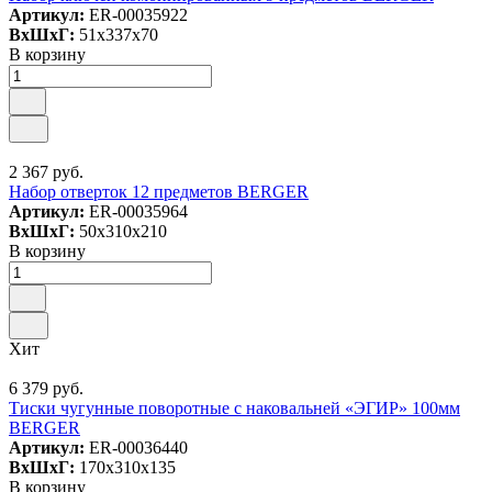
Артикул:
ER-00035922
ВxШxГ:
51x337x70
В корзину
2 367 руб.
Набор отверток 12 предметов BERGER
Артикул:
ER-00035964
ВxШxГ:
50x310x210
В корзину
Хит
6 379 руб.
Тиски чугунные поворотные с наковальней «ЭГИР» 100мм
BERGER
Артикул:
ER-00036440
ВxШxГ:
170x310x135
В корзину