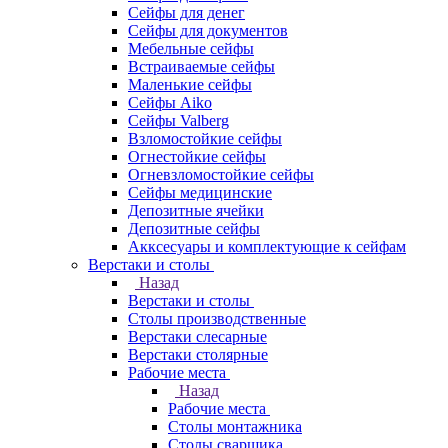
Сейфы для денег
Сейфы для документов
Мебельные сейфы
Встраиваемые сейфы
Маленькие сейфы
Сейфы Aiko
Сейфы Valberg
Взломостойкие сейфы
Огнестойкие сейфы
Огневзломостойкие сейфы
Сейфы медицинские
Депозитные ячейки
Депозитные сейфы
Акксесуары и комплектующие к сейфам
Верстаки и столы
Назад
Верстаки и столы
Столы производственные
Верстаки слесарные
Верстаки столярные
Рабочие места
Назад
Рабочие места
Столы монтажника
Столы сварщика