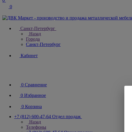
0
0
Санкт-Петербург
Назад
Города
Санкт-Петербург
Кабинет
0
Сравнение
0
Избранное
0
Корзина
+7 (812) 600-47-64
Отдел продаж
Назад
Телефоны