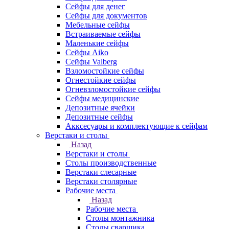
Сейфы для денег
Сейфы для документов
Мебельные сейфы
Встраиваемые сейфы
Маленькие сейфы
Сейфы Aiko
Сейфы Valberg
Взломостойкие сейфы
Огнестойкие сейфы
Огневзломостойкие сейфы
Сейфы медицинские
Депозитные ячейки
Депозитные сейфы
Акксесуары и комплектующие к сейфам
Верстаки и столы
Назад
Верстаки и столы
Столы производственные
Верстаки слесарные
Верстаки столярные
Рабочие места
Назад
Рабочие места
Столы монтажника
Столы сварщика