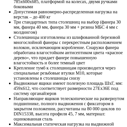
785х600х685, платформой на колесах, двумя ручками
боковыми
Допустимая равномерно-распределенная нагрузка на
верстак – до 400 кг
Три стандартных типа столешниц на выбор (фанера 30
мм, фанера 40 мм, фанера 30 мм + резина МБС 4 мм с
молдингом)
Столешницы изготовлены из шлифованной березовой
многослойной фанеры с перекрестным расположением
волокон, исключающим коробление. Снаружи фанера
обработана влагостойким антисептиком цвета «красное
дерево», что придает фанере повышенную
влагостойкость и более темный цвет
Крепление тумб к столешницам производится через
специальные резьбовые втулки М10, которые
установлены в столешницы снизу
Выдвижные ящики имеют полезную площадь ШхГ, мм:
459х612, что соответствует размерности 27Ех36Е под
систему органайзеров
Направляющие ящиков телескопические на развернутом
подшипнике, полного выдвижения с фиксатором в
закрытом положении, рассчитаны на 80 000 циклов по
DIN15338, высота профиля 45, 7 мм, материал:
оцинкованная сталь
Максимальная статическая нагрузка на выдвижной