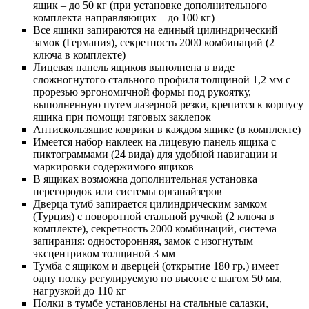
ящик – до 50 кг (при установке дополнительного
комплекта направляющих – до 100 кг)
Все ящики запираются на единый цилиндрический
замок (Германия), секретность 2000 комбинаций (2
ключа в комплекте)
Лицевая панель ящиков выполнена в виде
сложногнутого стального профиля толщиной 1,2 мм с
прорезью эргономичной формы под рукоятку,
выполненную путем лазерной резки, крепится к корпусу
ящика при помощи тяговых заклепок
Антискользящие коврики в каждом ящике (в комплекте)
Имеется набор наклеек на лицевую панель ящика с
пиктограммами (24 вида) для удобной навигации и
маркировки содержимого ящиков
В ящиках возможна дополнительная установка
перегородок или системы органайзеров
Дверца тумб запирается цилиндрическим замком
(Турция) с поворотной стальной ручкой (2 ключа в
комплекте), секретность 2000 комбинаций, система
запирания: односторонняя, замок с изогнутым
эксцентриком толщиной 3 мм
Тумба с ящиком и дверцей (открытие 180 гр.) имеет
одну полку регулируемую по высоте с шагом 50 мм,
нагрузкой до 110 кг
Полки в тумбе установлены на стальные салазки,