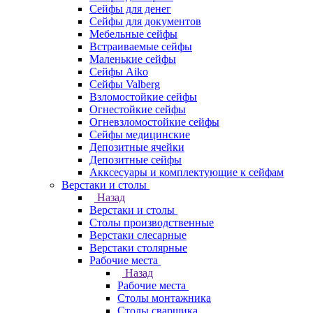
Сейфы для денег
Сейфы для документов
Мебельные сейфы
Встраиваемые сейфы
Маленькие сейфы
Сейфы Aiko
Сейфы Valberg
Взломостойкие сейфы
Огнестойкие сейфы
Огневзломостойкие сейфы
Сейфы медицинские
Депозитные ячейки
Депозитные сейфы
Акксесуары и комплектующие к сейфам
Верстаки и столы
Назад
Верстаки и столы
Столы производственные
Верстаки слесарные
Верстаки столярные
Рабочие места
Назад
Рабочие места
Столы монтажника
Столы сварщика