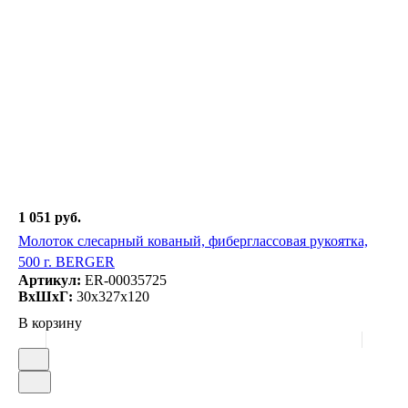
1 051 руб.
Молоток слесарный кованый, фиберглассовая рукоятка,
500 г. BERGER
Артикул:
ER-00035725
ВxШxГ:
30x327x120
В корзину