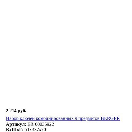
2 214 руб.
Набор ключей комбинированных 9 предметов BERGER
Артикул:
ER-00035922
ВxШxГ:
51x337x70