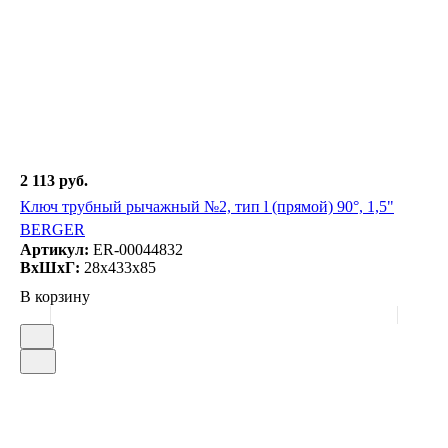
2 113 руб.
Ключ трубный рычажный №2, тип l (прямой) 90°, 1,5"
BERGER
Артикул:
ER-00044832
ВxШxГ:
28x433x85
В корзину