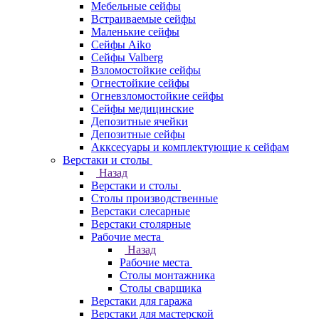
Мебельные сейфы
Встраиваемые сейфы
Маленькие сейфы
Сейфы Aiko
Сейфы Valberg
Взломостойкие сейфы
Огнестойкие сейфы
Огневзломостойкие сейфы
Сейфы медицинские
Депозитные ячейки
Депозитные сейфы
Акксесуары и комплектующие к сейфам
Верстаки и столы
Назад
Верстаки и столы
Столы производственные
Верстаки слесарные
Верстаки столярные
Рабочие места
Назад
Рабочие места
Столы монтажника
Столы сварщика
Верстаки для гаража
Верстаки для мастерской