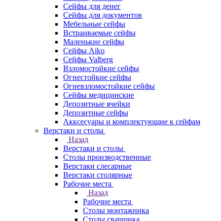
Сейфы для денег
Сейфы для документов
Мебельные сейфы
Встраиваемые сейфы
Маленькие сейфы
Сейфы Aiko
Сейфы Valberg
Взломостойкие сейфы
Огнестойкие сейфы
Огневзломостойкие сейфы
Сейфы медицинские
Депозитные ячейки
Депозитные сейфы
Акксесуары и комплектующие к сейфам
Верстаки и столы
Назад
Верстаки и столы
Столы производственные
Верстаки слесарные
Верстаки столярные
Рабочие места
Назад
Рабочие места
Столы монтажника
Столы сварщика