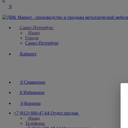
0
0
Санкт-Петербург
Назад
Города
Санкт-Петербург
Кабинет
0
Сравнение
0
Избранное
0
Корзина
+7 (812) 600-47-64
Отдел продаж
Назад
Телефоны