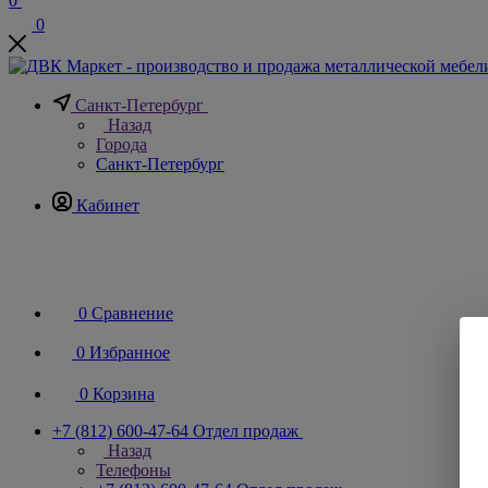
0
0
Санкт-Петербург
Назад
Города
Санкт-Петербург
Кабинет
0
Сравнение
0
Избранное
0
Корзина
+7 (812) 600-47-64
Отдел продаж
Назад
Телефоны