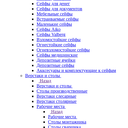
Сейфы для денег
Сейфы для документов
Мебельные сейфы
Встраиваемые сейфы
Маленькие сейфы
Сейфы Aiko
Сейфы Valberg
Взломостойкие сейфы
Огнестойкие сейфы
Огневзломостойкие сейфы
Сейфы медицинские
Депозитные ячейки
Депозитные сейфы
Акксесуары и комплектующие к сейфам
Верстаки и столы
Назад
Верстаки и столы
Столы производственные
Верстаки слесарные
Верстаки столярные
Рабочие места
Назад
Рабочие места
Столы монтажника
Столы сварщика