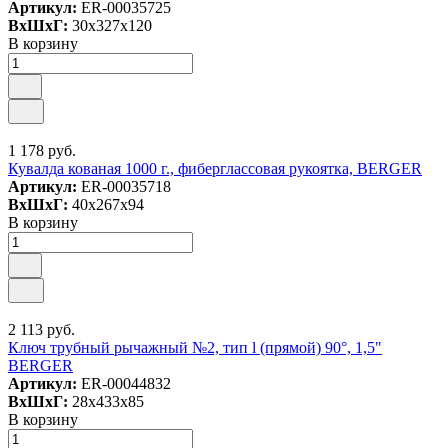
Артикул:
ER-00035725
ВxШxГ:
30x327x120
В корзину
1 178 руб.
Кувалда кованая 1000 г., фиберглассовая рукоятка, BERGER
Артикул:
ER-00035718
ВxШxГ:
40x267x94
В корзину
2 113 руб.
Ключ трубный рычажный №2, тип l (прямой) 90°, 1,5"
BERGER
Артикул:
ER-00044832
ВxШxГ:
28x433x85
В корзину