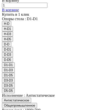
В корзину
В корзине
Купить в 1 клик
Опоры стола :
D1-D1
H-D
H-D1
H-D3
H-D5
D-D
D-D1
D-D3
D-D5
D1-D1
D1-D3
D1-D5
D3-D3
D3-D5
D5-D5
Исполнение :
Антистатическое
Антистатическое
Общепромышленное