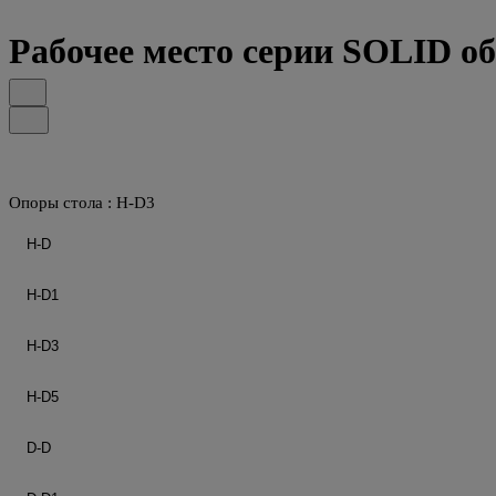
Рабочее место серии SOLID о
Опоры стола :
H-D3
H-D
H-D1
H-D3
H-D5
D-D