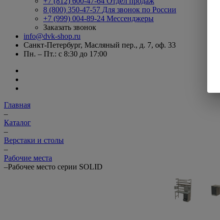
+7 (812) 600-47-64
Отдел продаж
8 (800) 350-47-57
Для звонок по России
+7 (999) 004-89-24
Мессенджеры
Заказать звонок
info@dvk-shop.ru
Санкт-Петербург, Масляный пер., д. 7, оф. 33
Пн. – Пт.: с 8:30 до 17:00
Главная
–
Каталог
–
Верстаки и столы
–
Рабочие места
–
Рабочее место серии SOLID