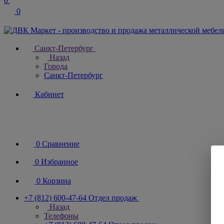
0
0
Санкт-Петербург
Назад
Города
Санкт-Петербург
Кабинет
0
Сравнение
0
Избранное
0
Корзина
+7 (812) 600-47-64
Отдел продаж
Назад
Телефоны