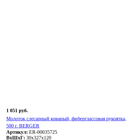
1 051 руб.
Молоток слесарный кованый, фиберглассовая рукоятка,
500 г. BERGER
Артикул:
ER-00035725
ВxШxГ:
30x327x120