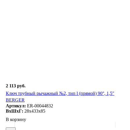
2 113 руб.
Ключ трубный рычажный №2, тип l (прямой) 90°, 1,5"
BERGER
Артикул:
ER-00044832
ВxШxГ:
28x433x85
В корзину