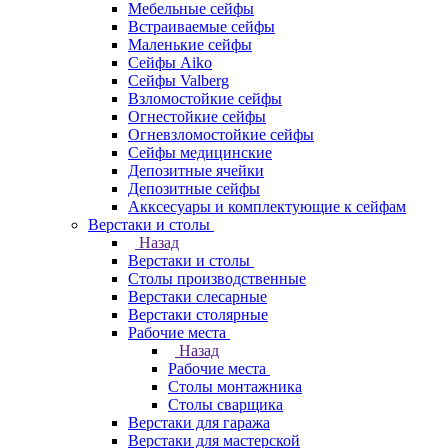
Мебельные сейфы
Встраиваемые сейфы
Маленькие сейфы
Сейфы Aiko
Сейфы Valberg
Взломостойкие сейфы
Огнестойкие сейфы
Огневзломостойкие сейфы
Сейфы медицинские
Депозитные ячейки
Депозитные сейфы
Акксесуары и комплектующие к сейфам
Верстаки и столы
Назад
Верстаки и столы
Столы производственные
Верстаки слесарные
Верстаки столярные
Рабочие места
Назад
Рабочие места
Столы монтажника
Столы сварщика
Верстаки для гаража
Верстаки для мастерской