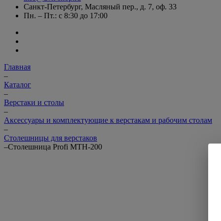
Санкт-Петербург, Масляный пер., д. 7, оф. 33
Пн. – Пт.: с 8:30 до 17:00
Главная
–
Каталог
–
Верстаки и столы
–
Аксессуары и комплектующие к верстакам и рабочим столам
–
Столешницы для верстаков
–
Столешница Profi MTH-200