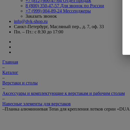
+7 (812) 600-47-64
Отдел продаж
8 (800) 350-47-57
Для звонок по России
+7 (999) 004-89-24
Мессенджеры
Заказать звонок
info@dvk-shop.ru
Санкт-Петербург, Масляный пер., д. 7, оф. 33
Пн. – Пт.: с 8:30 до 17:00
Главная
–
Каталог
–
Верстаки и столы
–
Аксессуары и комплектующие к верстакам и рабочим столам
–
Навесные элементы для верстаков
–
Планка алюминиевая Teras для крепления лотков серии «DU