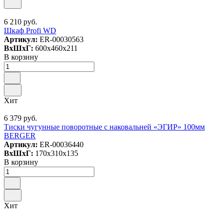
6 210 руб.
Шкаф Profi WD
Артикул:
ER-00030563
ВxШxГ:
600x460x211
В корзину
Хит
6 379 руб.
Тиски чугунные поворотные с наковальней «ЭГИР» 100мм
BERGER
Артикул:
ER-00036440
ВxШxГ:
170x310x135
В корзину
Хит