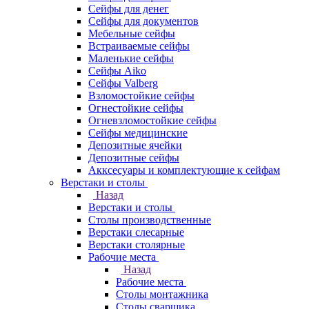
Сейфы для денег
Сейфы для документов
Мебельные сейфы
Встраиваемые сейфы
Маленькие сейфы
Сейфы Aiko
Сейфы Valberg
Взломостойкие сейфы
Огнестойкие сейфы
Огневзломостойкие сейфы
Сейфы медицинские
Депозитные ячейки
Депозитные сейфы
Акксесуары и комплектующие к сейфам
Верстаки и столы
Назад
Верстаки и столы
Столы производственные
Верстаки слесарные
Верстаки столярные
Рабочие места
Назад
Рабочие места
Столы монтажника
Столы сварщика