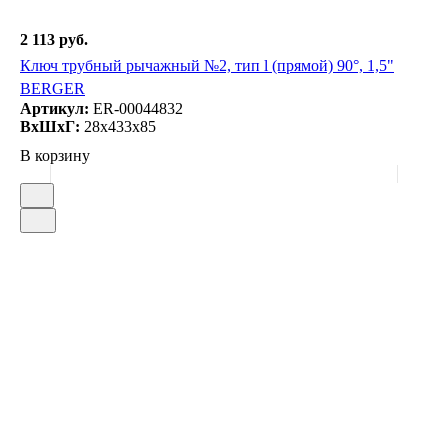
2 113 руб.
Ключ трубный рычажный №2, тип l (прямой) 90°, 1,5"
BERGER
Артикул:
ER-00044832
ВxШxГ:
28x433x85
В корзину