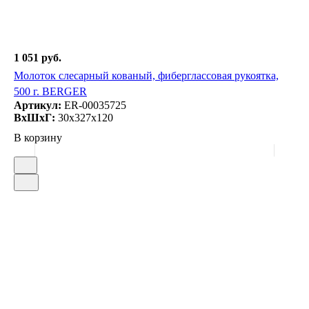
1 051 руб.
Молоток слесарный кованый, фиберглассовая рукоятка,
500 г. BERGER
Артикул:
ER-00035725
ВxШxГ:
30x327x120
В корзину