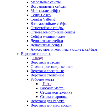
Мебельные сейфы
Встраиваемые сейфы
Маленькие сейфы
Сейфы Aiko
Сейфы Valberg
Взломостойкие сейфы
Огнестойкие сейфы
Огневзломостойкие сейфы
Сейфы медицинские
Депозитные ячейки
Депозитные сейфы
Акксесуары и комплектующие к сейфам
Верстаки и столы
Назад
Верстаки и столы
Столы производственные
Верстаки слесарные
Верстаки столярные
Рабочие места
Назад
Рабочие места
Столы монтажника
Столы сварщика
Верстаки для гаража
Верстаки для мастерской