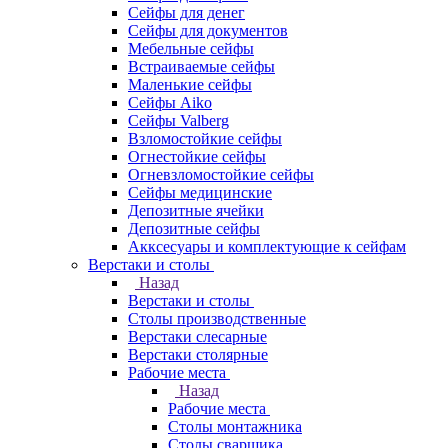
Сейфы для денег
Сейфы для документов
Мебельные сейфы
Встраиваемые сейфы
Маленькие сейфы
Сейфы Aiko
Сейфы Valberg
Взломостойкие сейфы
Огнестойкие сейфы
Огневзломостойкие сейфы
Сейфы медицинские
Депозитные ячейки
Депозитные сейфы
Акксесуары и комплектующие к сейфам
Верстаки и столы
Назад
Верстаки и столы
Столы производственные
Верстаки слесарные
Верстаки столярные
Рабочие места
Назад
Рабочие места
Столы монтажника
Столы сварщика