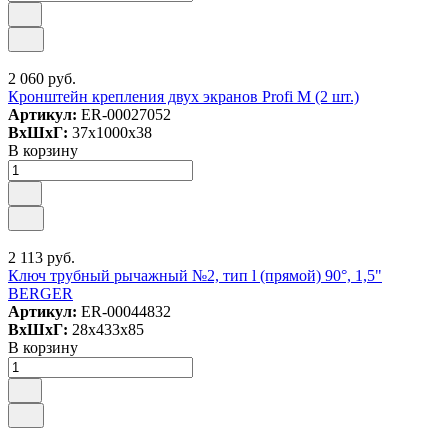
2 060 руб.
Кронштейн крепления двух экранов Profi M (2 шт.)
Артикул:
ER-00027052
ВxШxГ:
37x1000x38
В корзину
2 113 руб.
Ключ трубный рычажный №2, тип l (прямой) 90°, 1,5"
BERGER
Артикул:
ER-00044832
ВxШxГ:
28x433x85
В корзину