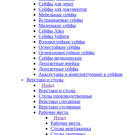
Сейфы для денег
Сейфы для документов
Мебельные сейфы
Встраиваемые сейфы
Маленькие сейфы
Сейфы Aiko
Сейфы Valberg
Взломостойкие сейфы
Огнестойкие сейфы
Огневзломостойкие сейфы
Сейфы медицинские
Депозитные ячейки
Депозитные сейфы
Акксесуары и комплектующие к сейфам
Верстаки и столы
Назад
Верстаки и столы
Столы производственные
Верстаки слесарные
Верстаки столярные
Рабочие места
Назад
Рабочие места
Столы монтажника
Столы сварщика