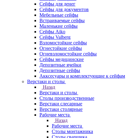
Сейфы для денег
Сейфы для документов
Мебельные сейфы
Встраиваемые сейфы
Маленькие сейфы
Сейфы Aiko
Сейфы Valberg
Взломостойкие сейфы
Огнестойкие сейфы
Огневзломостойкие сейфы
Сейфы медицинские
Депозитные ячейки
Депозитные сейфы
Акксесуары и комплектующие к сейфам
Верстаки и столы
Назад
Верстаки и столы
Столы производственные
Верстаки слесарные
Верстаки столярные
Рабочие места
Назад
Рабочие места
Столы монтажника
Столы сварщика