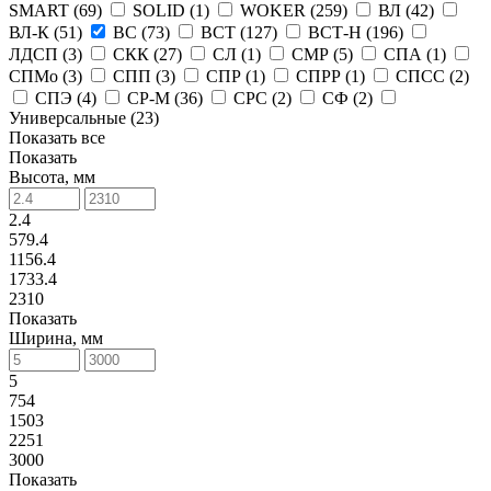
SMART (
69
)
SOLID (
1
)
WOKER (
259
)
ВЛ (
42
)
ВЛ-К (
51
)
ВС (
73
)
ВСТ (
127
)
ВСТ-Н (
196
)
ЛДСП (
3
)
СКК (
27
)
СЛ (
1
)
СМР (
5
)
СПА (
1
)
СПМо (
3
)
СПП (
3
)
СПР (
1
)
СПРР (
1
)
СПСС (
2
)
СПЭ (
4
)
СР-М (
36
)
СРС (
2
)
СФ (
2
)
Универсальные (
23
)
Показать все
Показать
Высота, мм
2.4
579.4
1156.4
1733.4
2310
Показать
Ширина, мм
5
754
1503
2251
3000
Показать