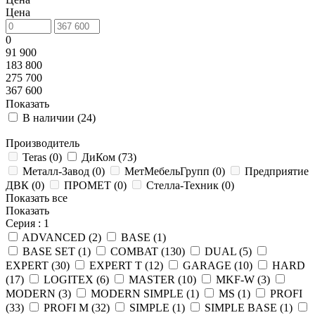
Цена
0
91 900
183 800
275 700
367 600
Показать
В наличии (
24
)
Производитель
Teras (
0
)
ДиКом (
73
)
Металл-Завод (
0
)
МетМебельГрупп (
0
)
Предприятие
ДВК (
0
)
ПРОМЕТ (
0
)
Стелла-Техник (
0
)
Показать все
Показать
Серия
: 1
ADVANCED (
2
)
BASE (
1
)
BASE SET (
1
)
COMBAT (
130
)
DUAL (
5
)
EXPERT (
30
)
EXPERT T (
12
)
GARAGE (
10
)
HARD
(
17
)
LOGITEX (
6
)
MASTER (
10
)
MKF-W (
3
)
MODERN (
3
)
MODERN SIMPLE (
1
)
MS (
1
)
PROFI
(
33
)
PROFI M (
32
)
SIMPLE (
1
)
SIMPLE BASE (
1
)