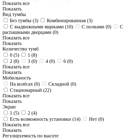
Показать все
Показать
Вид тумбы
Без тумбы (
3
)
Комбинированная (
3
)
С выдвижными ящиками (
10
)
С полками (
0
)
С
распашными дверцами (
0
)
Показать все
Показать
Количество тумб
0 (
5
)
1 (
8
)
2 (
8
)
3 (
0
)
4 (
0
)
6 (
0
)
Показать все
Показать
Мобильность
На колёсах (
0
)
Складной (
0
)
Стационарный (
22
)
Показать все
Показать
Экран
1 (
5
)
2 (
4
)
Есть возможность установки (
14
)
Нет (
0
)
Показать все
Показать
Регулируемость по высоте