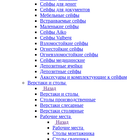
Сейфы для денег
Сейфы для документов
Мебельные сейфы
Встраиваемые сейфы
Маленькие сейфы
Сейфы Aiko
Сейфы Valberg
Взломостойкие сейфы
Огнестойкие сейфы
Огневзломостойкие сейфы
Сейфы медицинские
Депозитные ячейки
Депозитные сейфы
Акксесуары и комплектующие к сейфам
Верстаки и столы
Назад
Верстаки и столы
Столы производственные
Верстаки слесарные
Верстаки столярные
Рабочие места
Назад
Рабочие места
Столы монтажника
Столы сварщика