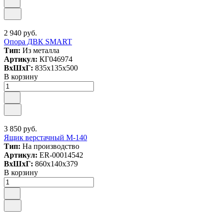
2 940 руб.
Опора ДВК SMART
Тип:
Из металла
Артикул:
КГ046974
ВxШxГ:
835x135x500
В корзину
3 850 руб.
Ящик верстачный М-140
Тип:
На производство
Артикул:
ER-00014542
ВxШxГ:
860x140x379
В корзину