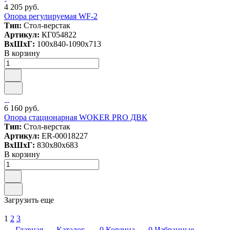
4 205 руб.
Опора регулируемая WF-2
Тип:
Стол-верстак
Артикул:
КГ054822
ВxШxГ:
100x840-1090x713
В корзину
6 160 руб.
Опора стационарная WOKER PRO ДВК
Тип:
Стол-верстак
Артикул:
ER-00018227
ВxШxГ:
830x80x683
В корзину
Загрузить еще
1
2
3
Главная
Каталог
0
Корзина
0
Избранные