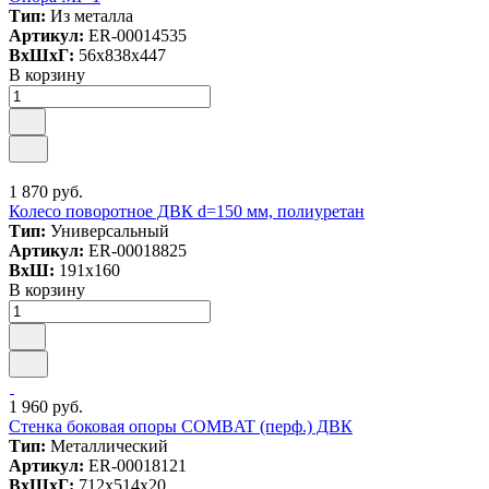
Тип:
Из металла
Артикул:
ER-00014535
ВxШxГ:
56x838x447
В корзину
1 870 руб.
Колесо поворотное ДВК d=150 мм, полиуретан
Тип:
Универсальный
Артикул:
ER-00018825
ВxШ:
191x160
В корзину
1 960 руб.
Стенка боковая опоры COMBAT (перф.) ДВК
Тип:
Металлический
Артикул:
ER-00018121
ВxШxГ:
712x514x20