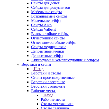
Сейфы для денег
Сейфы для документов
Мебельные сейфы
Встраиваемые сейфы
Маленькие сейфы
Сейфы Aiko
Сейфы Valberg
Взломостойкие сейфы
Огнестойкие сейфы
Огневзломостойкие сейфы
Сейфы медицинские
Депозитные ячейки
Депозитные сейфы
Акксесуары и комплектующие к сейфам
Верстаки и столы
Назад
Верстаки и столы
Столы производственные
Верстаки слесарные
Верстаки столярные
Рабочие места
Назад
Рабочие места
Столы монтажника
Столы сварщика