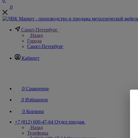
0
0
Санкт-Петербург
Назад
Города
Санкт-Петербург
Кабинет
0
Сравнение
0
Избранное
0
Корзина
+7 (812) 600-47-64
Отдел продаж
Назад
Телефоны