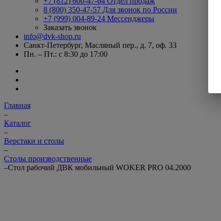
+7 (812) 600-47-64
Отдел продаж
8 (800) 350-47-57
Для звонок по России
+7 (999) 004-89-24
Мессенджеры
Заказать звонок
info@dvk-shop.ru
Санкт-Петербург, Масляный пер., д. 7, оф. 33
Пн. – Пт.: с 8:30 до 17:00
Главная
–
Каталог
–
Верстаки и столы
–
Столы производственные
–
Стол рабочий ДВК мобильный WOKER PRO 04.2000