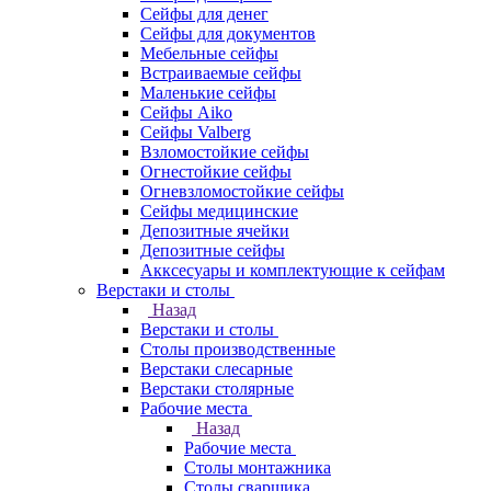
Сейфы для денег
Сейфы для документов
Мебельные сейфы
Встраиваемые сейфы
Маленькие сейфы
Сейфы Aiko
Сейфы Valberg
Взломостойкие сейфы
Огнестойкие сейфы
Огневзломостойкие сейфы
Сейфы медицинские
Депозитные ячейки
Депозитные сейфы
Акксесуары и комплектующие к сейфам
Верстаки и столы
Назад
Верстаки и столы
Столы производственные
Верстаки слесарные
Верстаки столярные
Рабочие места
Назад
Рабочие места
Столы монтажника
Столы сварщика