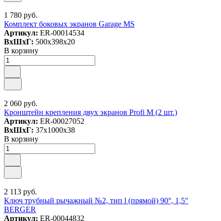
1 780 руб.
Комплект боковых экранов Garage MS
Артикул:
ER-00014534
ВxШxГ:
500x398x20
В корзину
2 060 руб.
Кронштейн крепления двух экранов Profi M (2 шт.)
Артикул:
ER-00027052
ВxШxГ:
37x1000x38
В корзину
2 113 руб.
Ключ трубный рычажный №2, тип l (прямой) 90°, 1,5"
BERGER
Артикул:
ER-00044832