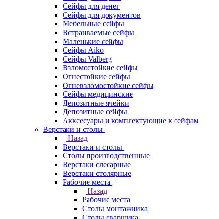
Сейфы для денег
Сейфы для документов
Мебельные сейфы
Встраиваемые сейфы
Маленькие сейфы
Сейфы Aiko
Сейфы Valberg
Взломостойкие сейфы
Огнестойкие сейфы
Огневзломостойкие сейфы
Сейфы медицинские
Депозитные ячейки
Депозитные сейфы
Акксесуары и комплектующие к сейфам
Верстаки и столы
Назад
Верстаки и столы
Столы производственные
Верстаки слесарные
Верстаки столярные
Рабочие места
Назад
Рабочие места
Столы монтажника
Столы сварщика