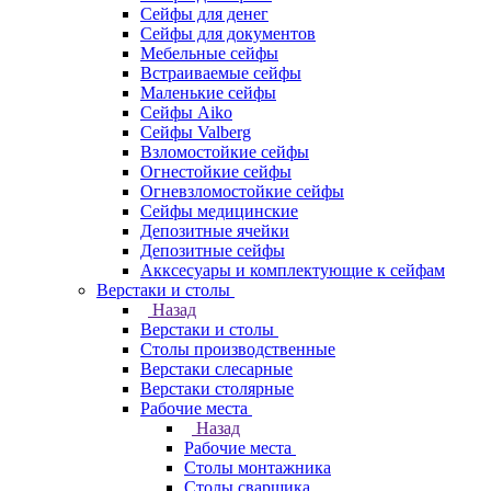
Сейфы для денег
Сейфы для документов
Мебельные сейфы
Встраиваемые сейфы
Маленькие сейфы
Сейфы Aiko
Сейфы Valberg
Взломостойкие сейфы
Огнестойкие сейфы
Огневзломостойкие сейфы
Сейфы медицинские
Депозитные ячейки
Депозитные сейфы
Акксесуары и комплектующие к сейфам
Верстаки и столы
Назад
Верстаки и столы
Столы производственные
Верстаки слесарные
Верстаки столярные
Рабочие места
Назад
Рабочие места
Столы монтажника
Столы сварщика