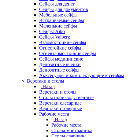
Сейфы для денег
Сейфы для документов
Мебельные сейфы
Встраиваемые сейфы
Маленькие сейфы
Сейфы Aiko
Сейфы Valberg
Взломостойкие сейфы
Огнестойкие сейфы
Огневзломостойкие сейфы
Сейфы медицинские
Депозитные ячейки
Депозитные сейфы
Акксесуары и комплектующие к сейфам
Верстаки и столы
Назад
Верстаки и столы
Столы производственные
Верстаки слесарные
Верстаки столярные
Рабочие места
Назад
Рабочие места
Столы монтажника
Столы сварщика