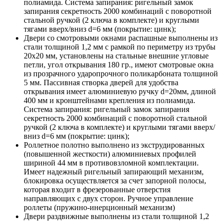
полиамида. Система запирания: ригельный замок
запирания секретность 2000 комбинаций с поворотной
стальной ручкой (2 ключа в комплекте) и круглыми
тягами вверх/вниз d=6 мм (покрытие: цинк);
Двери со смотровыми окнами распашные выполнены из
стали толщиной 1,2 мм с рамкой по периметру из трубы
20х20 мм, установлены на стальные внешние угловые
петли, угол открывания 180 гр., имеют смотровые окна
из прозрачного ударопрочного поликарбоната толщиной
5 мм. Пассивная створка дверей для удобства
открывания имеет алюминиевую ручку d=20мм, длиной
400 мм и кронштейнами крепления из полиамида.
Система запирания: ригельный замок запирания
секретность 2000 комбинаций с поворотной стальной
ручкой (2 ключа в комплекте) и круглыми тягами вверх/
вниз d=6 мм (покрытие: цинк);
Роллетное полотно выполнено из экструдированных
(повышенной жесткости) алюминиевых профилей
шириной 44 мм в противовзломной комплектации.
Имеет надежный ригельный запирающий механизм,
блокировка осуществляется за счет запорной полосы,
которая входит в фрезерованные отверстия
направляющих с двух сторон. Ручное управление
роллеты (пружино-инерционный механизм)
Двери раздвижные выполнены из стали толщиной 1,2