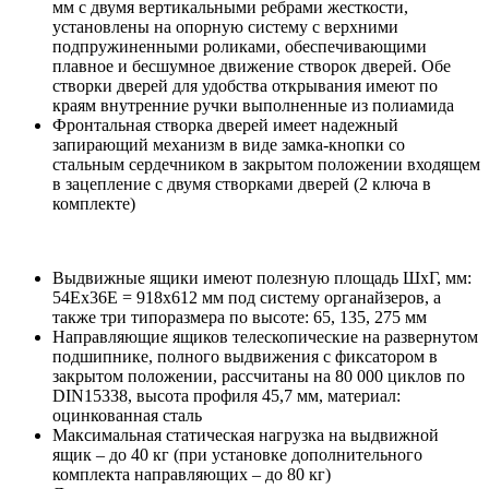
мм с двумя вертикальными ребрами жесткости,
установлены на опорную систему с верхними
подпружиненными роликами, обеспечивающими
плавное и бесшумное движение створок дверей. Обе
створки дверей для удобства открывания имеют по
краям внутренние ручки выполненные из полиамида
Фронтальная створка дверей имеет надежный
запирающий механизм в виде замка-кнопки со
стальным сердечником в закрытом положении входящем
в зацепление с двумя створками дверей (2 ключа в
комплекте)
Выдвижные ящики имеют полезную площадь ШхГ, мм:
54Ех36Е = 918х612 мм под систему органайзеров, а
также три типоразмера по высоте: 65, 135, 275 мм
Направляющие ящиков телескопические на развернутом
подшипнике, полного выдвижения с фиксатором в
закрытом положении, рассчитаны на 80 000 циклов по
DIN15338, высота профиля 45,7 мм, материал:
оцинкованная сталь
Максимальная статическая нагрузка на выдвижной
ящик – до 40 кг (при установке дополнительного
комплекта направляющих – до 80 кг)