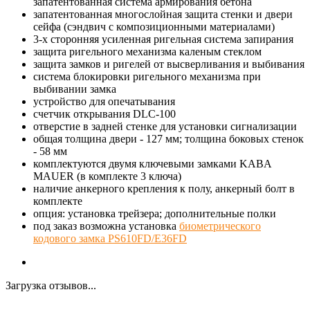
запатентованная система армирования бетона
запатентованная многослойная защита стенки и двери
сейфа (сэндвич с композиционными материалами)
3-х сторонняя усиленная ригельная система запирания
защита ригельного механизма каленым стеклом
защита замков и ригелей от высверливания и выбивания
система блокировки ригельного механизма при
выбивании замка
устройство для опечатывания
счетчик открывания DLC-100
отверстие в задней стенке для установки сигнализации
общая толщина двери - 127 мм; толщина боковых стенок
- 58 мм
комплектуются двумя ключевыми замками KABA
MAUER (в комплекте 3 ключа)
наличие анкерного крепления к полу, анкерный болт в
комплекте
опция: установка трейзера; дополнительные полки
под заказ возможна установка
биометрического
кодового замка PS610FD/E36FD
Загрузка отзывов...