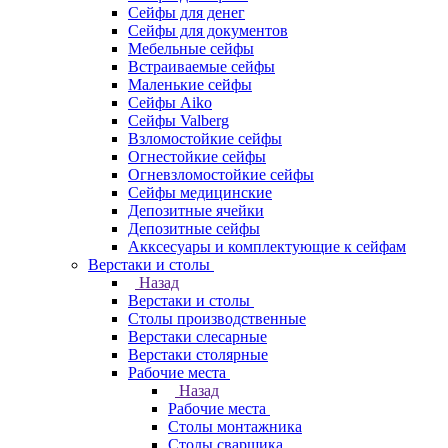
Сейфы для денег
Сейфы для документов
Мебельные сейфы
Встраиваемые сейфы
Маленькие сейфы
Сейфы Aiko
Сейфы Valberg
Взломостойкие сейфы
Огнестойкие сейфы
Огневзломостойкие сейфы
Сейфы медицинские
Депозитные ячейки
Депозитные сейфы
Акксесуары и комплектующие к сейфам
Верстаки и столы
Назад
Верстаки и столы
Столы производственные
Верстаки слесарные
Верстаки столярные
Рабочие места
Назад
Рабочие места
Столы монтажника
Столы сварщика