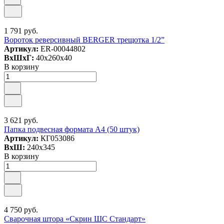
1 791 руб.
Вороток реверсивный BERGER трещотка 1/2”
Артикул:
ER-00044802
ВxШxГ:
40x260x40
В корзину
3 621 руб.
Папка подвесная формата А4 (50 штук)
Артикул:
КГ053086
ВxШ:
240x345
В корзину
4 750 руб.
Сварочная штора «Скрин ШС Стандарт»