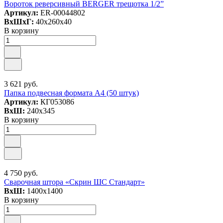
Вороток реверсивный BERGER трещотка 1/2”
Артикул:
ER-00044802
ВxШxГ:
40x260x40
В корзину
3 621 руб.
Папка подвесная формата А4 (50 штук)
Артикул:
КГ053086
ВxШ:
240x345
В корзину
4 750 руб.
Сварочная штора «Скрин ШС Стандарт»
ВxШ:
1400x1400
В корзину