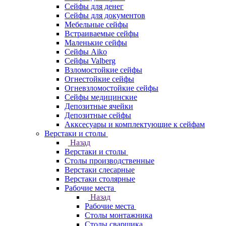
Сейфы для денег
Сейфы для документов
Мебельные сейфы
Встраиваемые сейфы
Маленькие сейфы
Сейфы Aiko
Сейфы Valberg
Взломостойкие сейфы
Огнестойкие сейфы
Огневзломостойкие сейфы
Сейфы медицинские
Депозитные ячейки
Депозитные сейфы
Акксесуары и комплектующие к сейфам
Верстаки и столы
Назад
Верстаки и столы
Столы производственные
Верстаки слесарные
Верстаки столярные
Рабочие места
Назад
Рабочие места
Столы монтажника
Столы сварщика