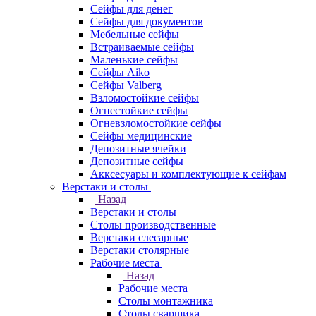
Сейфы для денег
Сейфы для документов
Мебельные сейфы
Встраиваемые сейфы
Маленькие сейфы
Сейфы Aiko
Сейфы Valberg
Взломостойкие сейфы
Огнестойкие сейфы
Огневзломостойкие сейфы
Сейфы медицинские
Депозитные ячейки
Депозитные сейфы
Акксесуары и комплектующие к сейфам
Верстаки и столы
Назад
Верстаки и столы
Столы производственные
Верстаки слесарные
Верстаки столярные
Рабочие места
Назад
Рабочие места
Столы монтажника
Столы сварщика