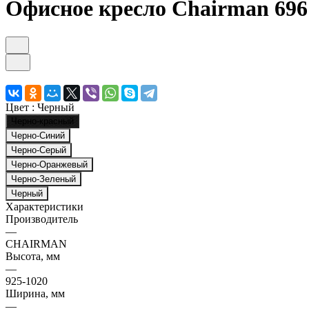
Офисное кресло Chairman 69
Цвет :
Черный
Черно-красный
Черно-Синий
Черно-Серый
Черно-Оранжевый
Черно-Зеленый
Черный
Характеристики
Производитель
—
CHAIRMAN
Высота, мм
—
925-1020
Ширина, мм
—