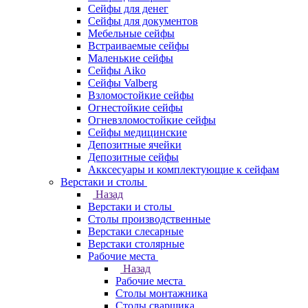
Сейфы для денег
Сейфы для документов
Мебельные сейфы
Встраиваемые сейфы
Маленькие сейфы
Сейфы Aiko
Сейфы Valberg
Взломостойкие сейфы
Огнестойкие сейфы
Огневзломостойкие сейфы
Сейфы медицинские
Депозитные ячейки
Депозитные сейфы
Акксесуары и комплектующие к сейфам
Верстаки и столы
Назад
Верстаки и столы
Столы производственные
Верстаки слесарные
Верстаки столярные
Рабочие места
Назад
Рабочие места
Столы монтажника
Столы сварщика