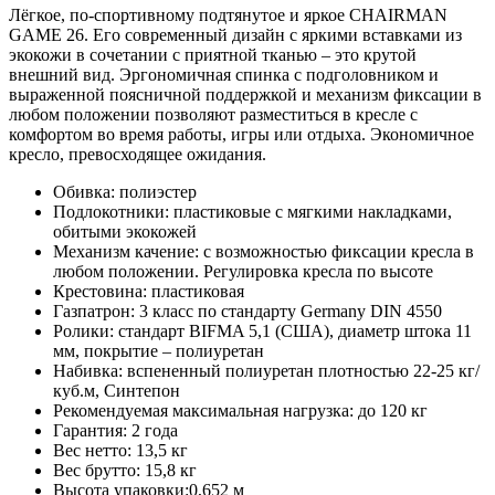
Лёгкое, по-спортивному подтянутое и яркое CHAIRMAN
GAME 26. Его современный дизайн с яркими вставками из
экокожи в сочетании с приятной тканью – это крутой
внешний вид. Эргономичная спинка с подголовником и
выраженной поясничной поддержкой и механизм фиксации в
любом положении позволяют разместиться в кресле с
комфортом во время работы, игры или отдыха. Экономичное
кресло, превосходящее ожидания.
Обивка: полиэстер
Подлокотники: пластиковые с мягкими накладками,
обитыми экокожей
Механизм качение: с возможностью фиксации кресла в
любом положении. Регулировка кресла по высоте
Крестовина: пластиковая
Газпатрон: 3 класс по стандарту Germany DIN 4550
Ролики: стандарт BIFMA 5,1 (США), диаметр штока 11
мм, покрытие – полиуретан
Набивка: вспененный полиуретан плотностью 22-25 кг/
куб.м, Синтепон
Рекомендуемая максимальная нагрузка: до 120 кг
Гарантия: 2 года
Вес нетто: 13,5 кг
Вес брутто: 15,8 кг
Высота упаковки:0,652 м