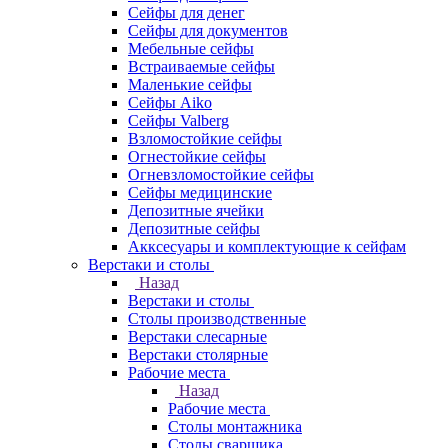
Сейфы для денег
Сейфы для документов
Мебельные сейфы
Встраиваемые сейфы
Маленькие сейфы
Сейфы Aiko
Сейфы Valberg
Взломостойкие сейфы
Огнестойкие сейфы
Огневзломостойкие сейфы
Сейфы медицинские
Депозитные ячейки
Депозитные сейфы
Акксесуары и комплектующие к сейфам
Верстаки и столы
Назад
Верстаки и столы
Столы производственные
Верстаки слесарные
Верстаки столярные
Рабочие места
Назад
Рабочие места
Столы монтажника
Столы сварщика