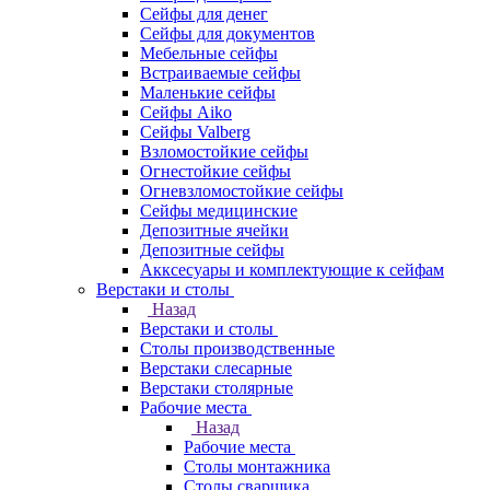
Сейфы для денег
Сейфы для документов
Мебельные сейфы
Встраиваемые сейфы
Маленькие сейфы
Сейфы Aiko
Сейфы Valberg
Взломостойкие сейфы
Огнестойкие сейфы
Огневзломостойкие сейфы
Сейфы медицинские
Депозитные ячейки
Депозитные сейфы
Акксесуары и комплектующие к сейфам
Верстаки и столы
Назад
Верстаки и столы
Столы производственные
Верстаки слесарные
Верстаки столярные
Рабочие места
Назад
Рабочие места
Столы монтажника
Столы сварщика