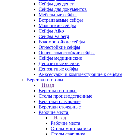
Сейфы для денег
Сейфы для документов
Мебельные сейфы
Встраиваемые сейфы
Маленькие сейфы
Сейфы Aiko
Сейфы Valberg
Взломостойкие сейфы
Огнестойкие сейфы
Огневзломостойкие сейфы
Сейфы медицинские
Депозитные ячейки
Депозитные сейфы
Акксесуары и комплектующие к сейфам
Верстаки и столы
Назад
Верстаки и столы
Столы производственные
Верстаки слесарные
Верстаки столярные
Рабочие места
Назад
Рабочие места
Столы монтажника
Столы сварщика