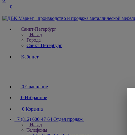
0
0
Санкт-Петербург
Назад
Города
Санкт-Петербург
Кабинет
0
Сравнение
0
Избранное
0
Корзина
+7 (812) 600-47-64
Отдел продаж
Назад
Телефоны