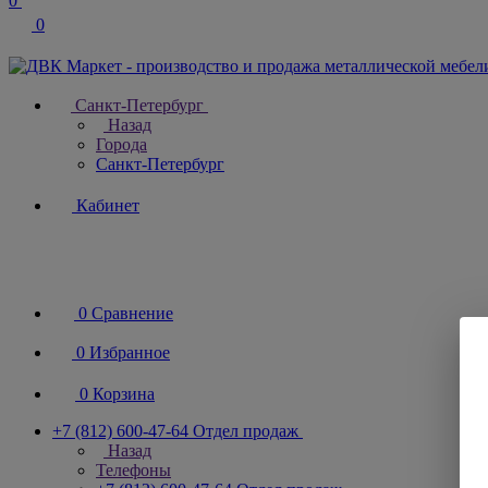
0
0
Санкт-Петербург
Назад
Города
Санкт-Петербург
Кабинет
0
Сравнение
0
Избранное
0
Корзина
+7 (812) 600-47-64
Отдел продаж
Назад
Телефоны