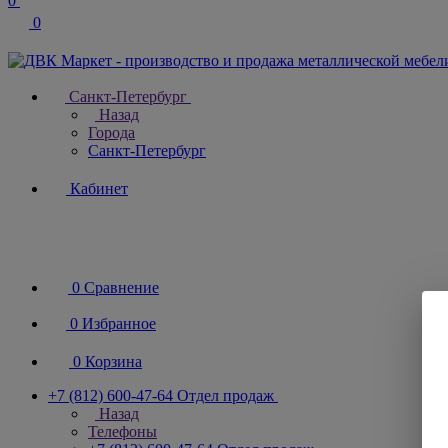
0
0
Санкт-Петербург
Назад
Города
Санкт-Петербург
Кабинет
0
Сравнение
0
Избранное
0
Корзина
+7 (812) 600-47-64
Отдел продаж
Назад
Телефоны