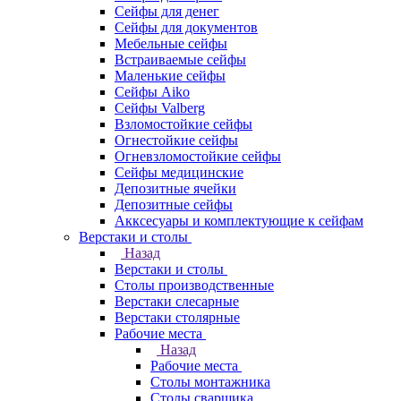
Сейфы для денег
Сейфы для документов
Мебельные сейфы
Встраиваемые сейфы
Маленькие сейфы
Сейфы Aiko
Сейфы Valberg
Взломостойкие сейфы
Огнестойкие сейфы
Огневзломостойкие сейфы
Сейфы медицинские
Депозитные ячейки
Депозитные сейфы
Акксесуары и комплектующие к сейфам
Верстаки и столы
Назад
Верстаки и столы
Столы производственные
Верстаки слесарные
Верстаки столярные
Рабочие места
Назад
Рабочие места
Столы монтажника
Столы сварщика