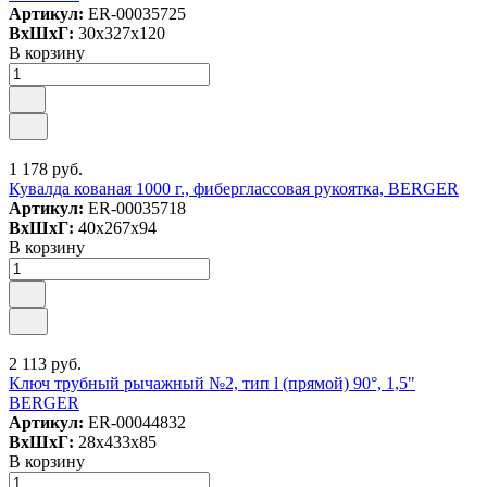
Артикул:
ER-00035725
ВxШxГ:
30x327x120
В корзину
1 178 руб.
Кувалда кованая 1000 г., фиберглассовая рукоятка, BERGER
Артикул:
ER-00035718
ВxШxГ:
40x267x94
В корзину
2 113 руб.
Ключ трубный рычажный №2, тип l (прямой) 90°, 1,5"
BERGER
Артикул:
ER-00044832
ВxШxГ:
28x433x85
В корзину