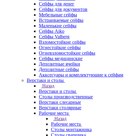
Сейфы для денег
Сейфы для документов
Мебельные сейфы
Встраиваемые сейфы
Маленькие сейфы
Сейфы Aiko
Сейфы Valberg
Взломостойкие сейфы
Огнестойкие сейфы
Огневзломостойкие сейфы
Сейфы медицинские
Депозитные ячейки
Депозитные сейфы
Акксесуары и комплектующие к сейфам
Верстаки и столы
Назад
Верстаки и столы
Столы производственные
Верстаки слесарные
Верстаки столярные
Рабочие места
Назад
Рабочие места
Столы монтажника
Столы сварщика