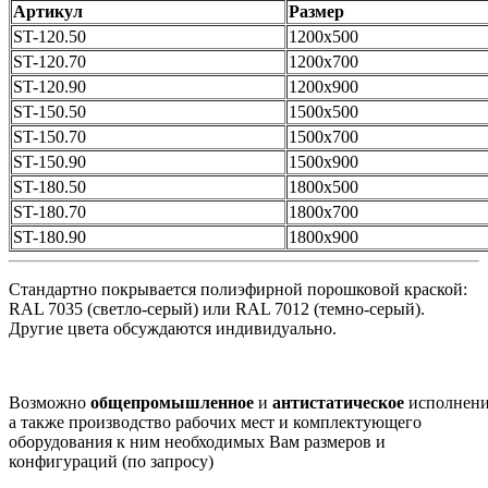
Артикул
Размер
ST-120.50
1200х500
ST-120.70
1200х700
ST-120.90
1200х900
ST-150.50
1500х500
ST-150.70
1500х700
ST-150.90
1500х900
ST-180.50
1800х500
ST-180.70
1800х700
ST-180.90
1800х900
Стандартно покрывается полиэфирной порошковой краской:
RAL 7035 (светло-серый) или RAL 7012 (темно-серый).
Другие цвета обсуждаются индивидуально.
Возможно
общепромышленное
и
антистатическое
исполнени
а также производство рабочих мест и комплектующего
оборудования к ним необходимых Вам размеров и
конфигураций (по запросу)