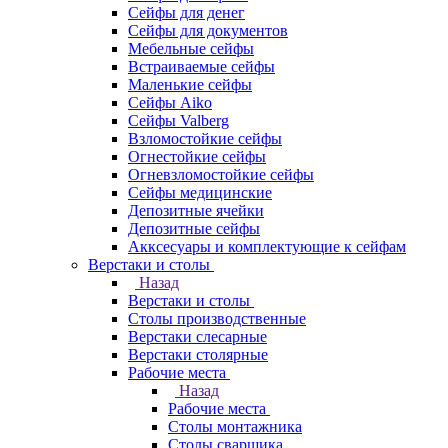
Сейфы для денег
Сейфы для документов
Мебельные сейфы
Встраиваемые сейфы
Маленькие сейфы
Сейфы Aiko
Сейфы Valberg
Взломостойкие сейфы
Огнестойкие сейфы
Огневзломостойкие сейфы
Сейфы медицинские
Депозитные ячейки
Депозитные сейфы
Акксесуары и комплектующие к сейфам
Верстаки и столы
Назад
Верстаки и столы
Столы производственные
Верстаки слесарные
Верстаки столярные
Рабочие места
Назад
Рабочие места
Столы монтажника
Столы сварщика