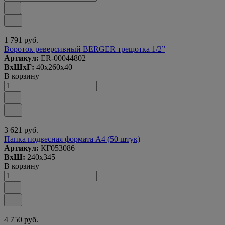
1 791 руб.
Вороток реверсивный BERGER трещотка 1/2”
Артикул:
ER-00044802
ВxШxГ:
40x260x40
В корзину
3 621 руб.
Папка подвесная формата А4 (50 штук)
Артикул:
КГ053086
ВxШ:
240x345
В корзину
4 750 руб.