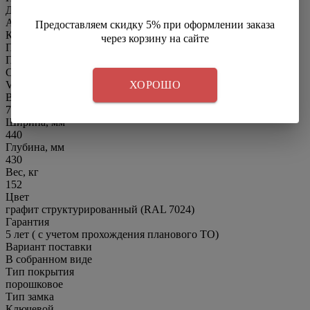
Добавить отзыв
Артикул
Предоставляем скидку 5% при оформлении заказа
КГ051165
через корзину на сайте
Производитель
ПРОМЕТ
Серия
VALBERG
ХОРОШО
Высота, мм
745
Ширина, мм
440
Глубина, мм
430
Вес, кг
152
Цвет
графит структурированный (RAL 7024)
Гарантия
5 лет ( с учетом прохождения планового ТО)
Вариант поставки
В собранном виде
Тип покрытия
порошковое
Тип замка
Ключевой