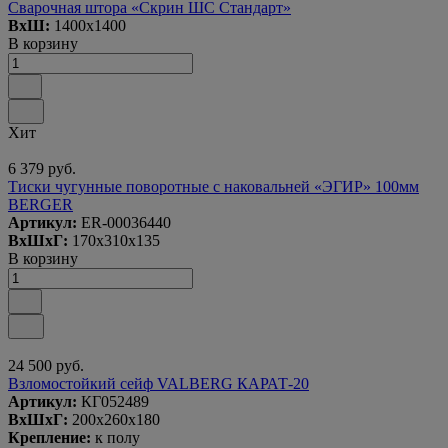
Сварочная штора «Скрин ШС Стандарт»
ВxШ:
1400x1400
В корзину
Хит
6 379 руб.
Тиски чугунные поворотные с наковальней «ЭГИР» 100мм
BERGER
Артикул:
ER-00036440
ВxШxГ:
170x310x135
В корзину
24 500 руб.
Взломостойкий сейф VALBERG КАРАТ-20
Артикул:
КГ052489
ВxШxГ:
200x260x180
Крепление:
к полу