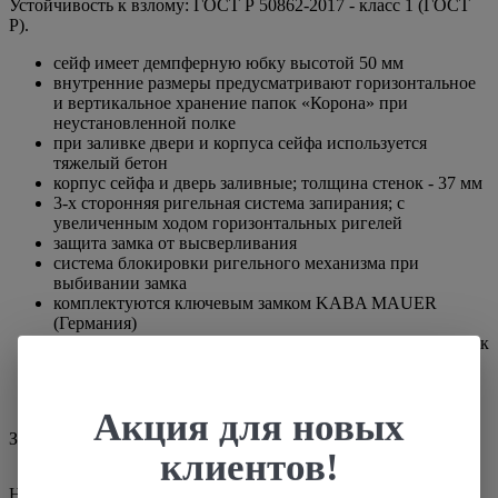
Устойчивость к взлому: ГОСТ Р 50862-2017 - класс 1 (ГОСТ
Р).
сейф имеет демпферную юбку высотой 50 мм
внутренние размеры предусматривают горизонтальное
и вертикальное хранение папок «Корона» при
неустановленной полке
при заливке двери и корпуса сейфа используется
тяжелый бетон
корпус сейфа и дверь заливные; толщина стенок - 37 мм
3-х сторонняя ригельная система запирания; с
увеличенным ходом горизонтальных ригелей
защита замка от высверливания
система блокировки ригельного механизма при
выбивании замка
комплектуются ключевым замком KABA MAUER
(Германия)
предусмотрена возможность двух анкерных креплений к
полу, анкерный болт в комплект не входит
Акция для новых
Загрузка отзывов...
клиентов!
Нет отзывов