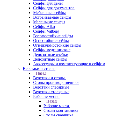
Сейфы для денег
Сейфы для документов
Мебельные сейфы
Встраиваемые сейфы
Маленькие сейфы
Сейфы Aiko
Сейфы Valberg
Взломостойкие сейфы
Огнестойкие сейфы
Огневзломостойкие сейфы
Сейфы медицинские
Депозитные ячейки
Депозитные сейфы
Акксесуары и комплектующие к сейфам
Верстаки и столы
Назад
Верстаки и столы
Столы производственные
Верстаки слесарные
Верстаки столярные
Рабочие места
Назад
Рабочие места
Столы монтажника
Столы сварщика