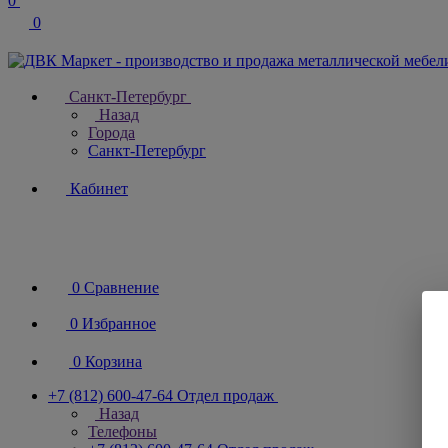
0
0
Санкт-Петербург
Назад
Города
Санкт-Петербург
Кабинет
0
Сравнение
0
Избранное
0
Корзина
+7 (812) 600-47-64
Отдел продаж
Назад
Телефоны