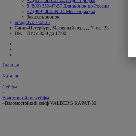
+7 (812) 600-47-64
Отдел продаж
8 (800) 350-47-57
Для звонок по России
+7 (999) 004-89-24
Мессенджеры
Заказать звонок
info@dvk-shop.ru
Санкт-Петербург, Масляный пер., д. 7, оф. 33
Пн. – Пт.: с 8:30 до 17:00
Главная
–
Каталог
–
Cейфы
–
Взломостойкие сейфы
–
Взломостойкий сейф VALBERG КАРАТ-30