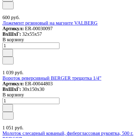
600 руб.
Ложемент резиновый на магните VALBERG
Артикул:
ER-00030097
ВxШxГ:
32x55x57
В корзину
1 039 руб.
Вороток реверсивный BERGER трещотка 1/4”
Артикул:
ER-00044803
ВxШxГ:
30x150x30
В корзину
1 051 руб.
Молоток слесарный кованый, фиберглассовая рукоятка, 500 г.