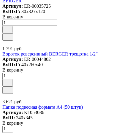
BERGER
Артикул:
ER-00035725
ВxШxГ:
30x327x120
В корзину
1 791 руб.
Вороток реверсивный BERGER трещотка 1/2”
Артикул:
ER-00044802
ВxШxГ:
40x260x40
В корзину
3 621 руб.
Папка подвесная формата А4 (50 штук)
Артикул:
КГ053086
ВxШ:
240x345
В корзину