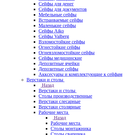
Сейфы для денег
Сейфы для документов
Мебельные сейфы
Встраиваемые сейфы
Маленькие сейфы
Сейфы Aiko
Сейфы Valberg
Взломостойкие сейфы
Огнестойкие сейфы
Огневзломостойкие сейфы
Сейфы медицинские
Депозитные ячейки
Депозитные сейфы
Акксесуары и комплектующие к сейфам
Верстаки и столы
Назад
Верстаки и столы
Столы производственные
Верстаки слесарные
Верстаки столярные
Рабочие места
Назад
Рабочие места
Столы монтажника
Столы сварщика