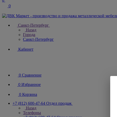
0
0
Санкт-Петербург
Назад
Города
Санкт-Петербург
Кабинет
0
Сравнение
0
Избранное
0
Корзина
+7 (812) 600-47-64
Отдел продаж
Назад
Телефоны