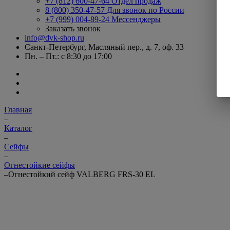
+7 (812) 600-47-64
Отдел продаж
8 (800) 350-47-57
Для звонок по России
+7 (999) 004-89-24
Мессенджеры
Заказать звонок
info@dvk-shop.ru
Санкт-Петербург, Масляный пер., д. 7, оф. 33
Пн. – Пт.: с 8:30 до 17:00
Главная
–
Каталог
–
Cейфы
–
Огнестойкие сейфы
–
Огнестойкий сейф VALBERG FRS-30 EL