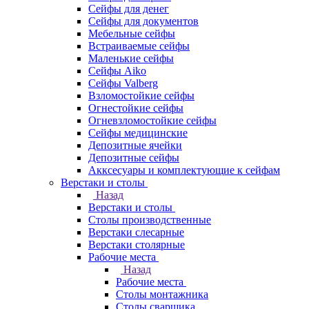
Сейфы для денег
Сейфы для документов
Мебельные сейфы
Встраиваемые сейфы
Маленькие сейфы
Сейфы Aiko
Сейфы Valberg
Взломостойкие сейфы
Огнестойкие сейфы
Огневзломостойкие сейфы
Сейфы медицинские
Депозитные ячейки
Депозитные сейфы
Акксесуары и комплектующие к сейфам
Верстаки и столы
Назад
Верстаки и столы
Столы производственные
Верстаки слесарные
Верстаки столярные
Рабочие места
Назад
Рабочие места
Столы монтажника
Столы сварщика