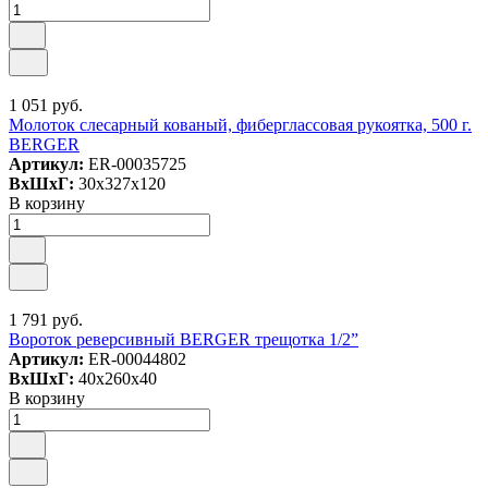
1 051 руб.
Молоток слесарный кованый, фиберглассовая рукоятка, 500 г.
BERGER
Артикул:
ER-00035725
ВxШxГ:
30x327x120
В корзину
1 791 руб.
Вороток реверсивный BERGER трещотка 1/2”
Артикул:
ER-00044802
ВxШxГ:
40x260x40
В корзину