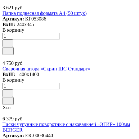
3 621 руб.
Папка подвесная формата А4 (50 штук)
Артикул:
КГ053086
ВxШ:
240x345
В корзину
4 750 руб.
Сварочная штора «Скрин ШС Стандарт»
ВxШ:
1400x1400
В корзину
Хит
6 379 руб.
Тиски чугунные поворотные с наковальней «ЭГИР» 100мм
BERGER
Артикул:
ER-00036440