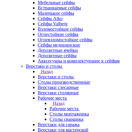
Мебельные сейфы
Встраиваемые сейфы
Маленькие сейфы
Сейфы Aiko
Сейфы Valberg
Взломостойкие сейфы
Огнестойкие сейфы
Огневзломостойкие сейфы
Сейфы медицинские
Депозитные ячейки
Депозитные сейфы
Акксесуары и комплектующие к сейфам
Верстаки и столы
Назад
Верстаки и столы
Столы производственные
Верстаки слесарные
Верстаки столярные
Рабочие места
Назад
Рабочие места
Столы монтажника
Столы сварщика
Верстаки для гаража
Верстаки для мастерской