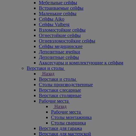
Мебельные сейфы
Встраиваемые сейфы
Маленькие сейфы
Сейфы Aiko
Сейфы Valberg
Взломостойкие сейфы
Огнестойкие сейфы
Огневзломостойкие сейфы
Сейфы медицинские
Депозитные ячейки
Депозитные сейфы
Акксесуары и комплектующие к сейфам
Верстаки и столы
Назад
Верстаки и столы
Столы производственные
Верстаки слесарные
Верстаки столярные
Рабочие места
Назад
Рабочие места
Столы монтажника
Столы сварщика
Верстаки для гаража
Верстаки для мастерской