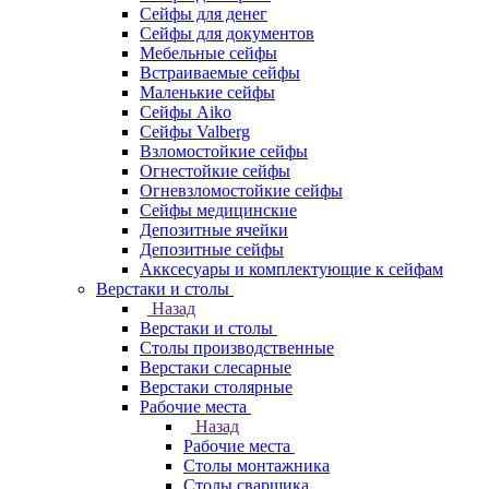
Сейфы для денег
Сейфы для документов
Мебельные сейфы
Встраиваемые сейфы
Маленькие сейфы
Сейфы Aiko
Сейфы Valberg
Взломостойкие сейфы
Огнестойкие сейфы
Огневзломостойкие сейфы
Сейфы медицинские
Депозитные ячейки
Депозитные сейфы
Акксесуары и комплектующие к сейфам
Верстаки и столы
Назад
Верстаки и столы
Столы производственные
Верстаки слесарные
Верстаки столярные
Рабочие места
Назад
Рабочие места
Столы монтажника
Столы сварщика